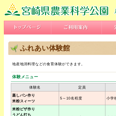
ふれあい体験館
地産地消料理などの食育体験ができます。
体験メニュー
体験名
定員
蒸しパン作り
5～10名程度
小学
米粉スィーツ
米粉ピザ作り
うどん打ち